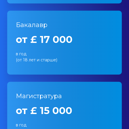
Бакалавр
от £ 17 000
в год
(от 18 лет и старше)
Магистратура
от £ 15 000
в год