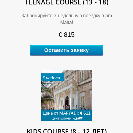
TEENAGE COURSE (13 - 18)
Забронируйте 3-недельную поездку в am
Malta!
+
+
€ 815
Оставить заявку
7
7
KIDS COURSE (8 - 12 ЛЕТ)