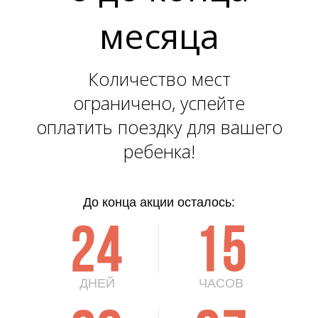
месяца
Количество мест
)
)
ограничено, успейте
оплатить поездку для вашего
ребенка!
До конца акции осталось:
2
4
1
5
3
3
ДНЕЙ
ЧАСОВ
2
6
3
6