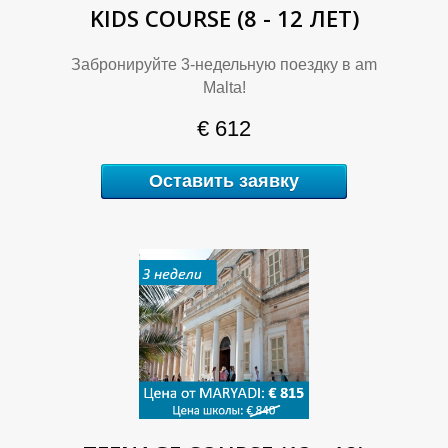
KIDS COURSE (8 - 12 ЛЕТ)
Забронируйте 3-недельную поездку в am
В
В
Malta!
€ 612
Оставить заявку
А
А