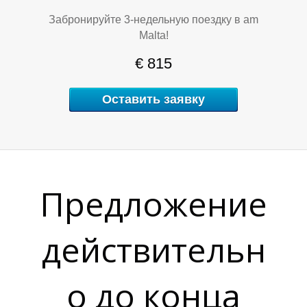
Забронируйте 3-недельную поездку в am
Malta!
€ 815
9
9
Оставить заявку
Предложение
действительн
9
9
о до конца