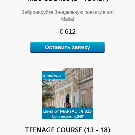
Забронируйте 3-недельную поездку в am
Malta!
(
(
€ 612
Оставить заявку
4
4
TEENAGE COURSE (13 - 18)