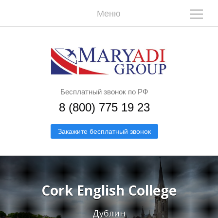
Меню
М
М
Бесплатный звонок по РФ
8 (800) 775 19 23
Закажите бесплатный звонок
О
О
Cork English College
Дублин