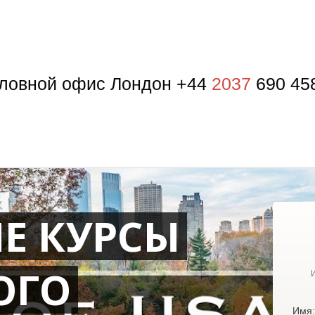
ловной офис Лондон +44
2037
690 45
Е КУРСЫ
ОГО
Имя: