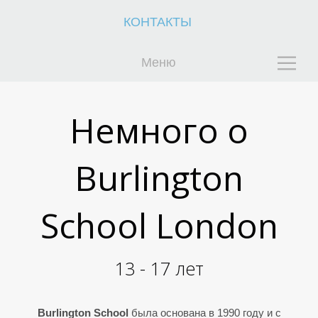
КОНТАКТЫ
Меню
К
К
Немного о
Burlington
School London
13 - 17 лет
Burlington School
была основана в 1990 году и с