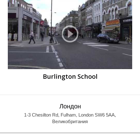
К
К
Burlington School
Лондон
1-3 Chesilton Rd, Fulham, London SW6 5AA,
Великобритания