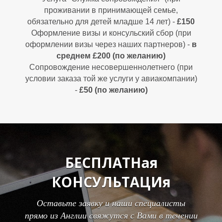
проживании в принимающей семье,
обязательно для детей младше 14 лет) -
£150
Ы
Ы
Оформление визы и консульский сбор (при
оформлении визы через наших партнеров) -
в
среднем £200 (по желанию)
Сопровождение несовершеннолетнего (при
условии заказа той же услуги у авиакомпании)
-
£50 (по желанию)
БЕСПЛАТНая
КОНСУЛЬТАЦИя
Оставьте заявку и наши специалисты
прямо из Англии свяжутся с Вами в течении