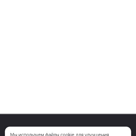
О
О
Мы используем файлы cookie для улучшения