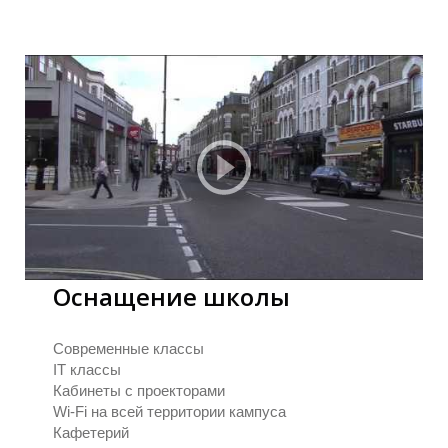
Л
Л
Оснащение школы
Современные классы
IT классы
Кабинеты с проекторами
Wi-Fi на всей территории кампуса
Кафетерий