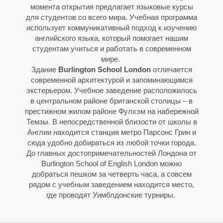
момента открытия предлагает языковые курсы
для студентов со всего мира. Учебная программа
использует коммуникативный подход к изучению
английского языка, который помогает нашим
студентам учиться и работать в современном
мире.
Здание
Burlington School London
отличается
О
О
современной архитектурой и запоминающимся
экстерьером. Учебное заведение расположилось
в центральном районе британской столицы – в
престижном жилом районе Фулхэм на набережной
Темзы. В непосредственной близости от школы в
Англии находится станция метро Парсонс Грин и
сюда удобно добираться из любой точки города.
До главных достопримечательностей Лондона от
Burlington School of English London можно
добраться пешком за четверть часа, а совсем
рядом с учебным заведением находится место,
где проводят Уимблдонские турниры.