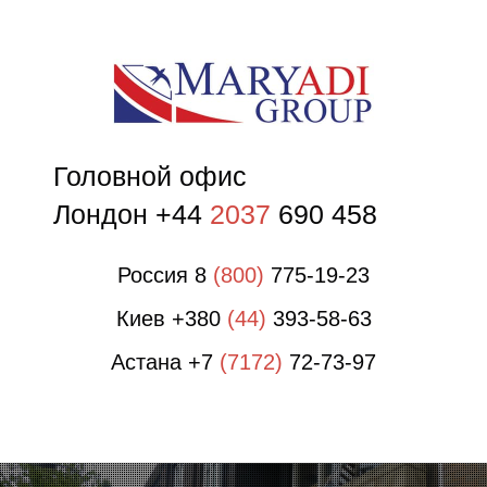
О
О
Головной офис
Лондон +44
2037
690 458
Россия 8
(800)
775-19-23
Киев +380
(44)
393-58-63
Астана +7
(7172)
72-73-97