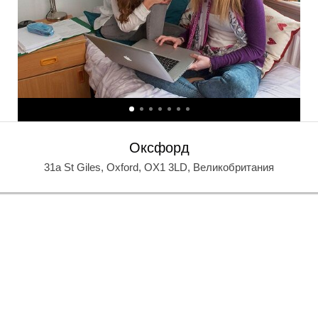
К
К
Оксфорд
31a St Giles, Oxford, OX1 3LD, Великобритания