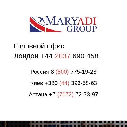
О
О
Головной офис
Лондон +44
2037
690 458
Россия 8
(800)
775-19-23
Киев +380
(44)
393-58-63
Астана +7
(7172)
72-73-97