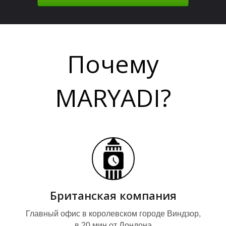
Е
Е
Почему
MARYADI?
О
О
Британская компания
Главный офис в королевском городе Виндзор,
в 20 мин от Лондона