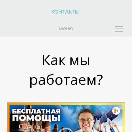
И
И
КОНТАКТЫ
Меню
Как мы
работаем?