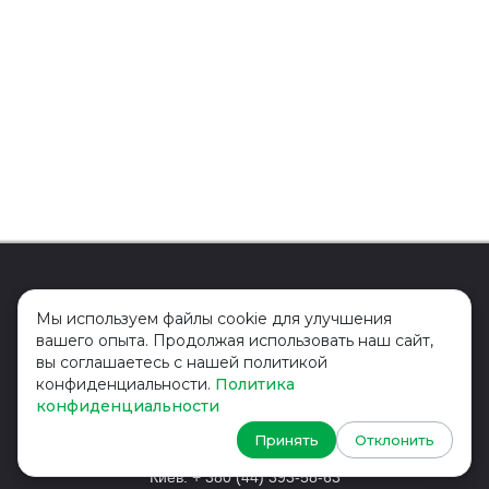
О
О
Мы используем файлы cookie для улучшения
вашего опыта. Продолжая использовать наш сайт,
вы соглашаетесь с нашей политикой
Головной офис - Лондон
+44
конфиденциальности.
Политика
конфиденциальности
2037
690 458
Принять
Отклонить
Россия: 8 (800) 775-19-23
Киев: + 380 (44) 393-58-63