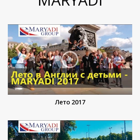
З
З
Лето 2017