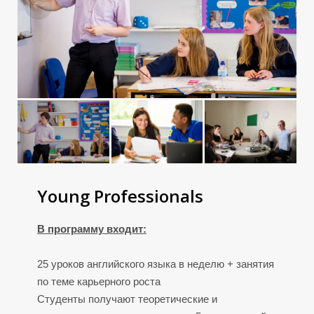
П
П
Р
Р
Young Professionals
В программу входит:
25 уроков английского языка в неделю + занятия
по теме карьерного роста
Студенты получают теоретические и