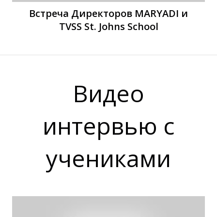
Встреча Директоров MARYADI и
TVSS St. Johns School
Видео
П
П
интервью с
учениками