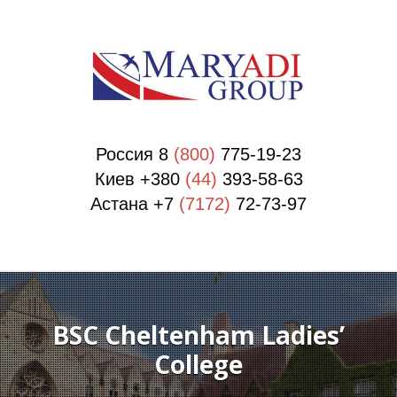
О
О
Россия 8
(800)
775-19-23
Киев +380
(44)
393-58-63
Астана +7
(7172)
72-73-97
BSC Cheltenham Ladies’
College