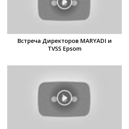
Ы
Ы
Встреча Директоров MARYADI и
TVSS Epsom