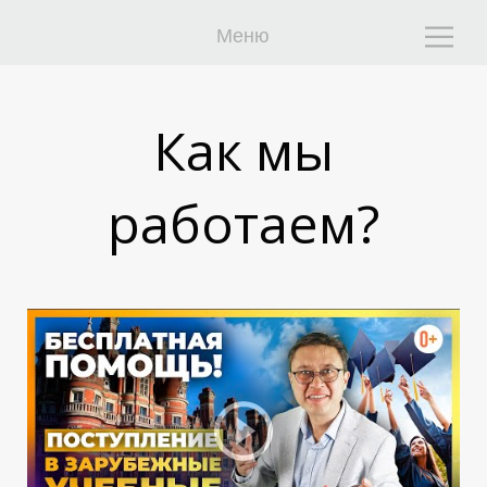
З
З
Меню
Как мы
работаем?