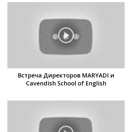
В
В
Встреча Директоров MARYADI и
Cavendish School of English