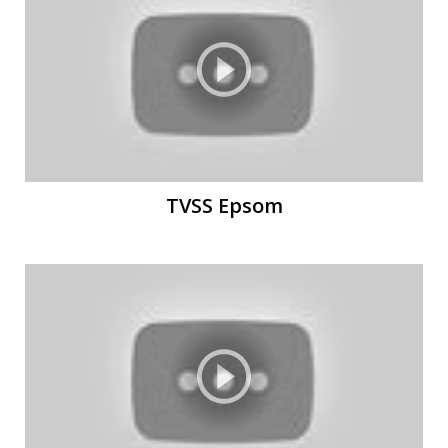
TVSS Epsom
О
О