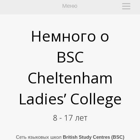
Меню
Немного о
BSC
К
К
Cheltenham
Ladies’ College
8 - 17 лет
Сеть языковых школ
British Study Centres (BSC)