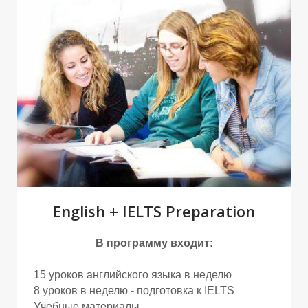
О
О
English + IELTS Preparation
В программу входит:
15 уроков английского языка в неделю
8 уроков в неделю - подготовка к IELTS
Учебные материалы