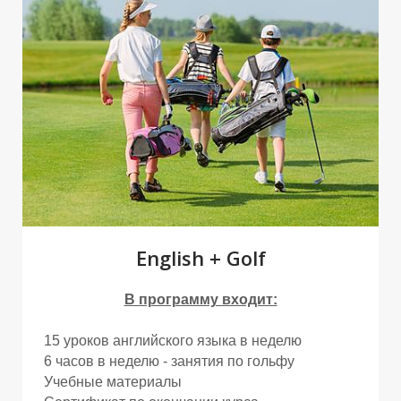
А
А
English + Golf
В программу входит:
15 уроков английского языка в неделю
6 часов в неделю - занятия по гольфу
Учебные материалы