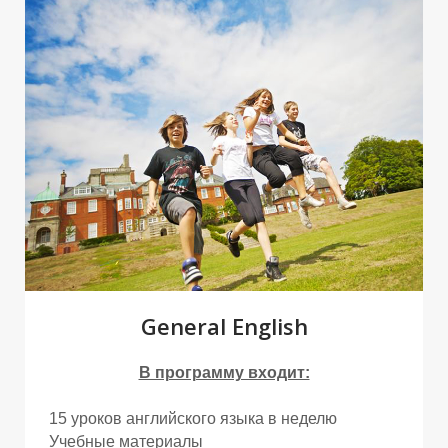
Е
Е
General English
В программу входит:
15 уроков английского языка в неделю
Учебные материалы