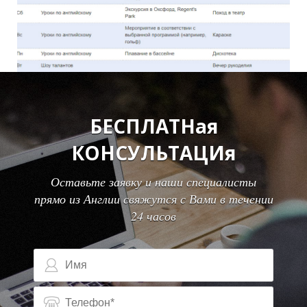
О
О
БЕСПЛАТНая
КОНСУЛЬТАЦИя
Оставьте заявку и наши специалисты
прямо из Англии свяжутся с Вами в течении
24 часов