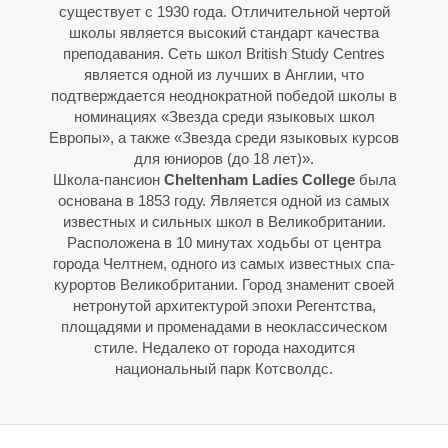
существует с 1930 года. Отличительной чертой
школы является высокий стандарт качества
преподавания. Сеть школ British Study Centres
является одной из лучших в Англии, что
подтверждается неоднократной победой школы в
номинациях «Звезда среди языковых школ
Европы», а также «Звезда среди языковых курсов
для юниоров (до 18 лет)».
Школа-пансион
Cheltenham Ladies College
была
основана в 1853 году. Является одной из самых
известных и сильных школ в Великобритании.
О
О
Расположена в 10 минутах ходьбы от центра
города Челтнем, одного из самых известных спа-
курортов Великобритании. Город знаменит своей
нетронутой архитектурой эпохи Регентства,
площадями и променадами в неоклассическом
стиле. Недалеко от города находится
национальный парк Котсволдс.