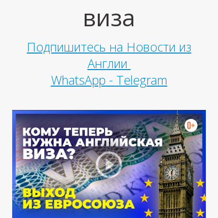
виза
Подпишитесь на Новости из
Англии
М
WhatsApp
-
Telegram