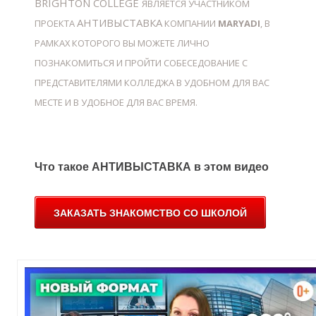
BRIGHTON COLLEGE
ЯВЛЯЕТСЯ УЧАСТНИКОМ
АНТИВЫСТАВКА
ПРОЕКТА
КОМПАНИИ
MARYADI
, В
РАМКАХ КОТОРОГО ВЫ МОЖЕТЕ ЛИЧНО
Й
ПОЗНАКОМИТЬСЯ И ПРОЙТИ СОБЕСЕДОВАНИЕ С
ПРЕДСТАВИТЕЛЯМИ КОЛЛЕДЖА В УДОБНОМ ДЛЯ ВАС
МЕСТЕ И В УДОБНОЕ ДЛЯ ВАС ВРЕМЯ.
Что такое АНТИВЫСТАВКА в этом видео
ЗАКАЗАТЬ ЗНАКОМСТВО СО ШКОЛОЙ