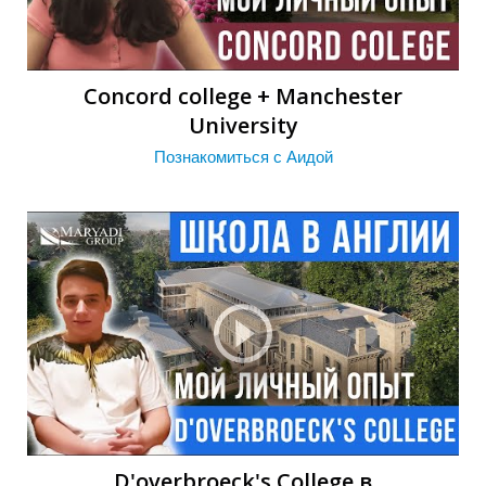
Concord college + Manchester
University
Познакомиться с Аидой
D'overbroeck's College в