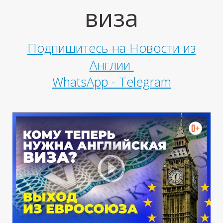
виза
Подпишитесь на Новости из
Англии
М
WhatsApp
-
Telegram