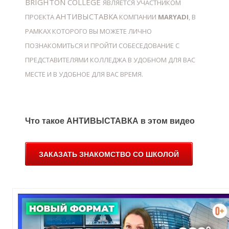
BRIGHTON COLLEGE
ЯВЛЯЕТСЯ УЧАСТНИКОМ
АНТИВЫСТАВКА
ПРОЕКТА
КОМПАНИИ
MARYADI
, В
РАМКАХ КОТОРОГО ВЫ МОЖЕТЕ ЛИЧНО
Й
ПОЗНАКОМИТЬСЯ И ПРОЙТИ СОБЕСЕДОВАНИЕ С
ПРЕДСТАВИТЕЛЯМИ КОЛЛЕДЖА В УДОБНОМ ДЛЯ ВАС
МЕСТЕ И В УДОБНОЕ ДЛЯ ВАС ВРЕМЯ.
Что такое АНТИВЫСТАВКА в этом видео
ЗАКАЗАТЬ ЗНАКОМСТВО СО ШКОЛОЙ