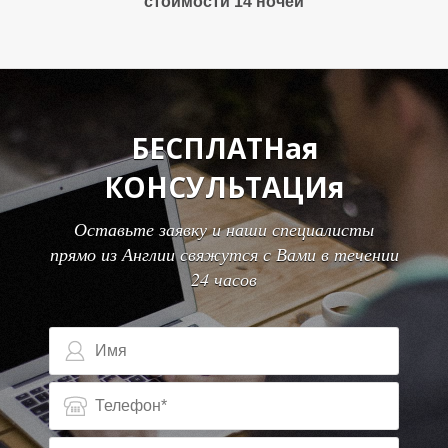
Ы
Ы
стоимости 14 ночей
БЕСПЛАТНая
КОНСУЛЬТАЦИя
Оставьте заявку и наши специалисты
прямо из Англии свяжутся с Вами в течении
24 часов