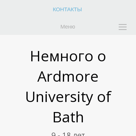
К
К
КОНТАКТЫ
Меню
Немного о
Ardmore
University of
Bath
9 - 18 лет