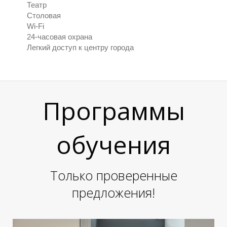
Театр
Столовая
Wi-Fi
24-часовая охрана
Легкий доступ к центру города
Программы
обучения
П
П
Только проверенные
предложения!