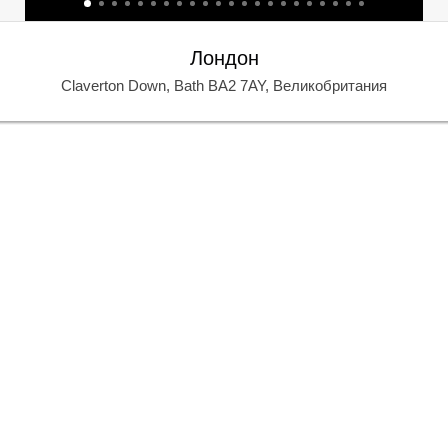
К
К
Лондон
Claverton Down, Bath BA2 7AY, Великобритания
О
О