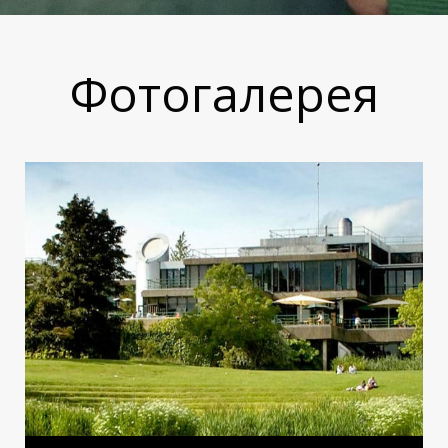
Ы
Ы
Фотогалерея