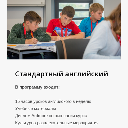
Р
Р
Стандартный английский
В программу входит:
15 часов уроков английского в неделю
Учебные материалы
Диплом Ardmore по окончании курса
Культурно-развлекательные мероприятия