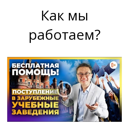
И
И
Как мы
работаем?
Д
Д