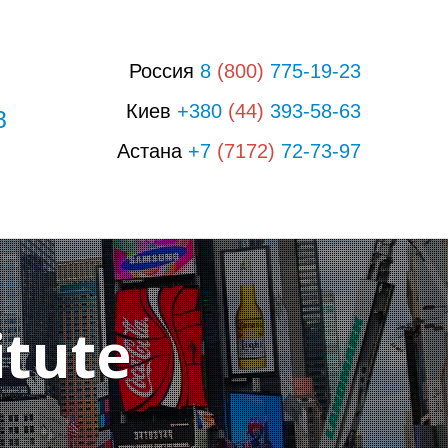
Россия
8
(800)
775-19-23
Киев
+380
(44)
393-58-63
8
Астана
+7
(7172)
72-73-97
itute