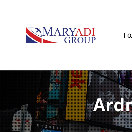
Го
Ardm