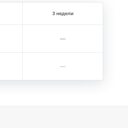
3 недели
----
----