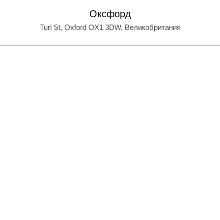
Оксфорд
Turl St, Oxford OX1 3DW, Великобритания
О
О