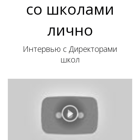
со школами
лично
Ы
Ы
Интервью с Директорами
школ