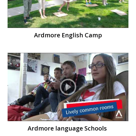
Ы
Ы
Ardmore English Camp
Ardmore language Schools