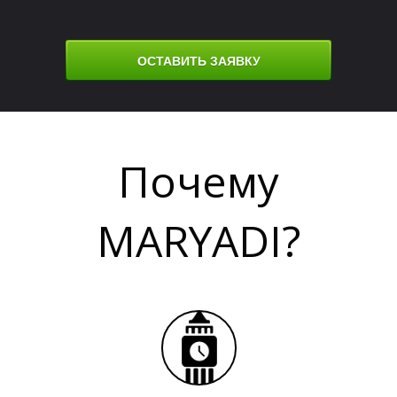
О
О
ОСТАВИТЬ ЗАЯВКУ
Почему
MARYADI?