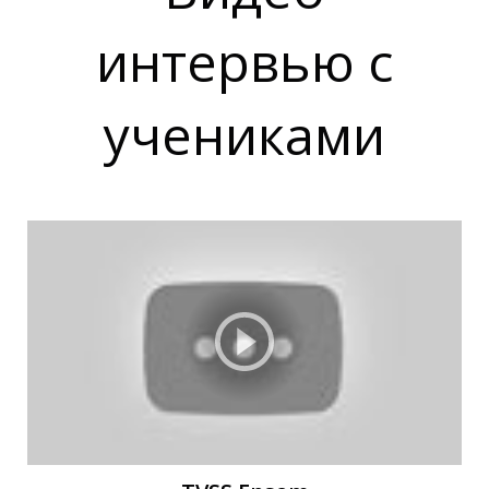
интервью с
учениками
Д
Д