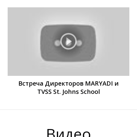
И
И
Встреча Директоров MARYADI и
TVSS St. Johns School
Видео