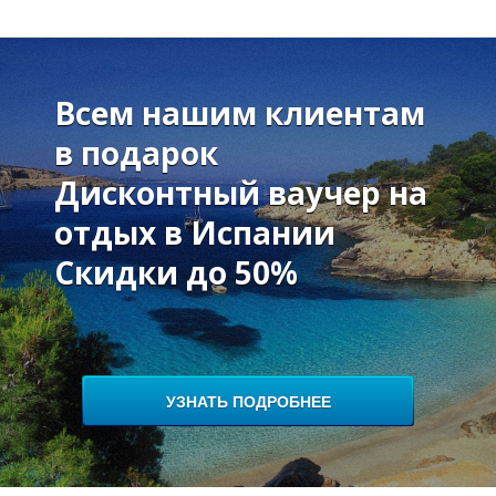
Всем нашим клиентам
в подарок
П
П
Дисконтный ваучер на
отдых в Испании
Скидки до 50%
УЗНАТЬ ПОДРОБНЕЕ