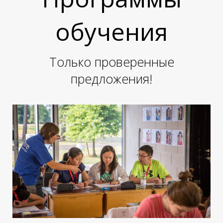
обучения
Только проверенные
предложения!
Е
Е