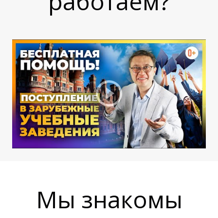
работаем?
М
М
Мы знакомы