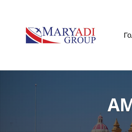
Го
AM