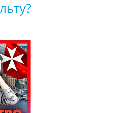
льту?