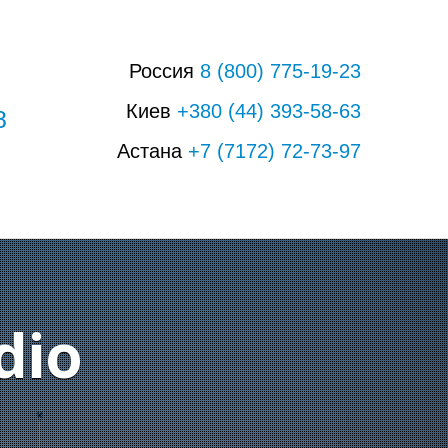
Россия
8
(800)
775-19-23
Киев
+380
(44)
393-58-63
8
Астана
+7
(7172)
72-73-97
dio